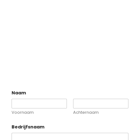
Naam
Voornaam
Achternaam
o
Bedrijfsnaam
p
h
e