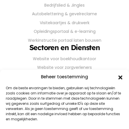
Bedrijfslied & Jingles
Autobelettering & gevelreclame
Visitekaartjes & drukwerk
Opleidingsportaal & e-learning
Werkinstructie portaal laten bouwen
Sectoren en Diensten
Website voor boekhoudkantoor
Website voor zorgverleners
Website voor installateurs
Beheer toestemming
Website voor bouwbedrijven
Om de beste ervaringen te bieden, gebruiken wij technologieën
zoals cookies om informatie over je apparaat op te slaan en/of te
Website voor industriële KMO’s
raadplegen. Door in te stemmen met deze technologieën kunnen
Webdesign voor logistieke bedrijven
wij gegevens zoals surfgedrag of unieke ID's op deze site
verwerken. Als je geen toestemming geeft of uw toestemming
Webdesign voor transportbedrijven
intrekt, kan dit een nadelige invloed hebben op bepaalde functies
en mogelijkheden.
Webdesign voor coaches & consultants
Online menukaart als website