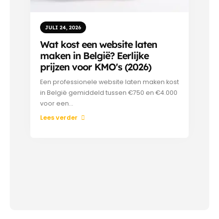
JULI 24, 2026
J
Wat kost een website laten
S
maken in België? Eerlijke
we
prijzen voor KMO's (2026)
G
Een professionele website laten maken kost
SE
in België gemiddeld tussen €750 en €4.000
je 
voor een...
Le
Lees verder