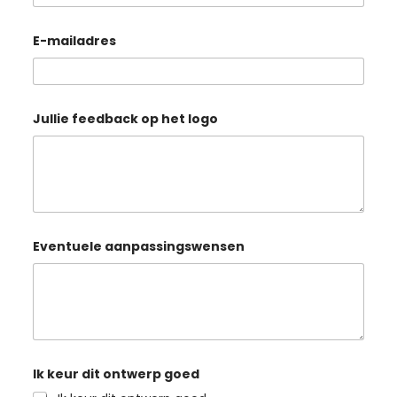
t
N
a
E-mailadres
a
m
Jullie feedback op het logo
Eventuele aanpassingswensen
Ik keur dit ontwerp goed