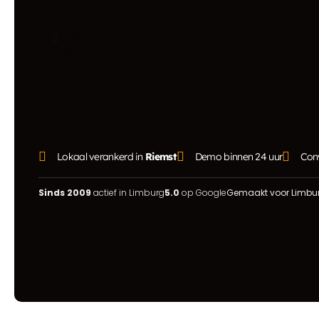
Lokaal verankerd in
Riemst
Demo binnen 24 uur
Conv
Sinds 2009
actief in Limburg
5.0
op Google
Gemaakt voor Limbu