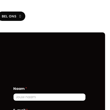
BEL ONS
Naam
*