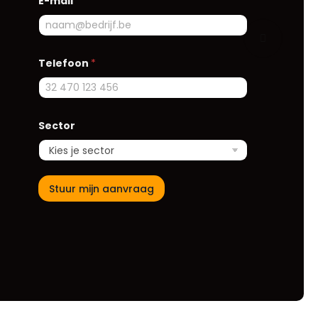
E-mail
*
Telefoon
*
Sector
Stuur mijn aanvraag