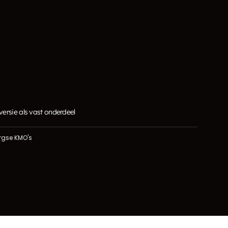
ersie als vast onderdeel
rgse KMO's