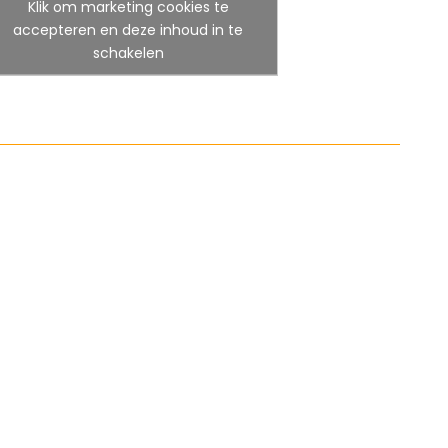
Klik om marketing cookies te
accepteren en deze inhoud in te
schakelen