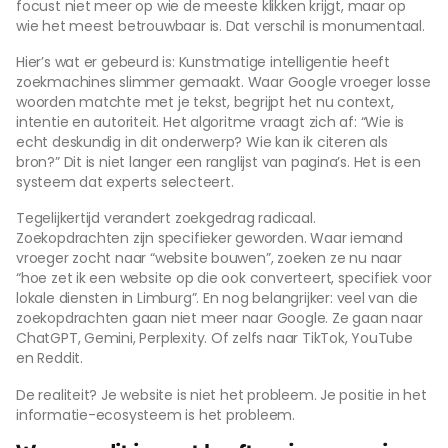
focust niet meer op wie de meeste klikken krijgt, maar op
wie het meest betrouwbaar is. Dat verschil is monumentaal.
Hier’s wat er gebeurd is: Kunstmatige intelligentie heeft
zoekmachines slimmer gemaakt. Waar Google vroeger losse
woorden matchte met je tekst, begrijpt het nu context,
intentie en autoriteit. Het algoritme vraagt zich af: “Wie is
echt deskundig in dit onderwerp? Wie kan ik citeren als
bron?” Dit is niet langer een ranglijst van pagina’s. Het is een
systeem dat experts selecteert.
Tegelijkertijd verandert zoekgedrag radicaal.
Zoekopdrachten zijn specifieker geworden. Waar iemand
vroeger zocht naar “website bouwen”, zoeken ze nu naar
“hoe zet ik een website op die ook converteert, specifiek voor
lokale diensten in Limburg”. En nog belangrijker: veel van die
zoekopdrachten gaan niet meer naar Google. Ze gaan naar
ChatGPT, Gemini, Perplexity. Of zelfs naar TikTok, YouTube
en Reddit.
De realiteit? Je website is niet het probleem. Je positie in het
informatie-ecosysteem is het probleem.