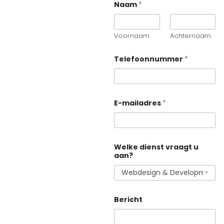
Naam
*
Voornaam
Achternaam
Telefoonnummer
*
E-mailadres
*
Welke dienst vraagt u
aan?
E
Bericht
-
m
a