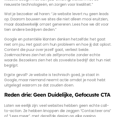
nieuwste technologieën, en zorgen voor kwaliteit.”
Wat je bezoeker wil horen: “Je website levert nu geen leads
op. Daarom bouwen we sites die niet alleen mooi eruitzien,
maar daadwerkelijk omzet genereren. Lees hoe we dit voor
tien andere bedrijven deden.”
Google en potentiële klanten denken hetzelfde: het gaat
niet om jou. Het gaat om hun probleem en hoe jij dat oplost.
Content die puur over jezelf gaat, verliest beide.
Zoekmachines zien het als zelfpromotie zonder echte
waarde. Bezoekers zien het als zoveelste bedrijf dat hun niet
begrijpt.
Ergste geval? Je website is technisch goed, je staat in
Google, maar niemand neemt actie omdat je nooit hebt
uitgelegd waarom ze dat zouden doen.
Reden drie: Geen Duidelijke, Gefocuste CTA
Laten we eerlijk zijn: veel websites hebben geen echte call-
to-action. Ze hebben knoppen die zeggen “Contacteer ons”
of “Lees meer”, met dezelfde design op elke pagina.