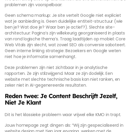
problemen zijn voorspelbaar:
Geen schema markup: Je site vertelt Google niet expliciet
wat je aanbieding is. Geen duidelijke entiteit-structuur (wie
ben je? Wat doe je? Waar ben je actief?). Slechte site-
architectuur: Pagina’s zijn willekeurig georganiseerd in plaats
van rond logische thema’s. Traag laadtijden op mobiel: Core
Web Vitals zijn slecht, wat zowel SEO als conversie saboteert.
Geen interne linking strategie: Bezoekers en Google weten
niet hoe je informatie samenhangt.
Deze problemen zijn niet zichtbaar in je analytische
rapporten. Ze zijn stilzwijgend. Maar ze zijn dodelijk. Een
website met slechte technische basis kan niet ranken, en
zeker niet in AI-gegenereerde resultaten.
Reden twee: Je Content Beschrijft Jezelf,
Niet Je Klant
Dit is het klassieke probleem waar vrijwel elke KMO in trapt.
Jouw homepage zegt dingen als: “Wij zijn gespecialiseerd in
website design met tien jaar ervaring, werken met de