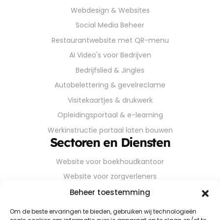
Webdesign & Websites
Social Media Beheer
Restaurantwebsite met QR-menu
AI Video's voor Bedrijven
Bedrijfslied & Jingles
Autobelettering & gevelreclame
Visitekaartjes & drukwerk
Opleidingsportaal & e-learning
Werkinstructie portaal laten bouwen
Sectoren en Diensten
Website voor boekhoudkantoor
Website voor zorgverleners
Website voor installateurs
Beheer toestemming
Website voor bouwbedrijven
Om de beste ervaringen te bieden, gebruiken wij technologieën