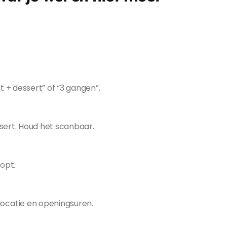
t + dessert” of “3 gangen”.
ssert. Houd het scanbaar.
lopt.
locatie en openingsuren.