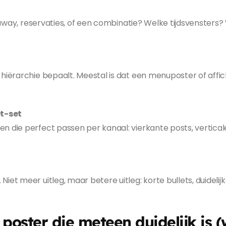
akeaway, reservaties, of een combinatie? Welke tijdsvenster
 hiërarchie bepaalt. Meestal is dat een menuposter of affi
t-set
die perfect passen per kanaal: vierkante posts, verticale st
iet meer uitleg, maar betere uitleg: korte bullets, duidel
poster die meteen duidelijk is (