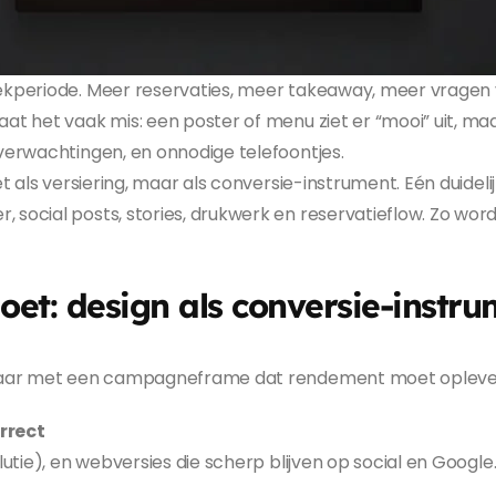
ekperiode. Meer reservaties, meer takeaway, meer vragen v
at het vaak mis: een poster of menu ziet er “mooi” uit, ma
verwachtingen, en onnodige telefoontjes.
et als versiering, maar als conversie-instrument. Eén duideli
, social posts, stories, drukwerk en reservatieflow. Zo 
et: design als conversie-instru
, maar met een campagneframe dat rendement moet opleve
rrect
lutie), en webversies die scherp blijven op social en Google