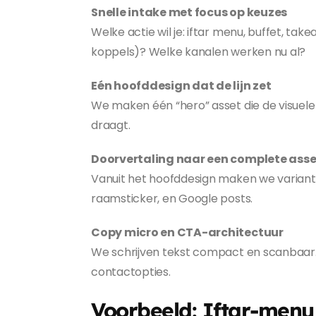
Snelle intake met focus op keuzes
Welke actie wil je: iftar menu, buffet, t
koppels)? Welke kanalen werken nu al?
Eén hoofddesign dat de lijn zet
We maken één “hero” asset die de visuele
draagt.
Doorvertaling naar een complete asse
Vanuit het hoofddesign maken we varianten 
raamsticker, en Google posts.
Copy micro en CTA-architectuur
We schrijven tekst compact en scanbaar. N
contactopties.
Voorbeeld: Iftar-menu 