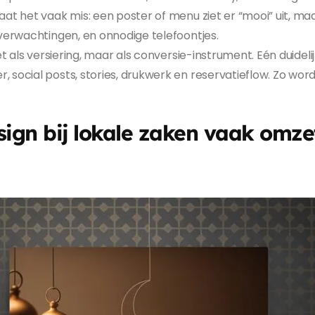
at het vaak mis: een poster of menu ziet er “mooi” uit, ma
verwachtingen, en onnodige telefoontjes.
et als versiering, maar als conversie-instrument. Eén duideli
, social posts, stories, drukwerk en reservatieflow. Zo 
n bij lokale zaken vaak omzet 