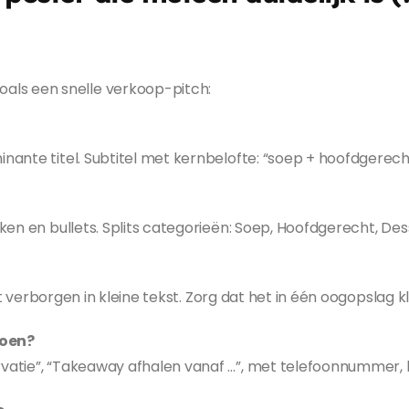
ls een snelle verkoop-pitch:
nante titel. Subtitel met kernbelofte: “soep + hoofdgerech
eken en bullets. Splits categorieën: Soep, Hoofdgerecht, De
Niet verborgen in kleine tekst. Zorg dat het in één oogopslag k
doen?
rvatie”, “Takeaway afhalen vanaf …”, met telefoonnummer, 