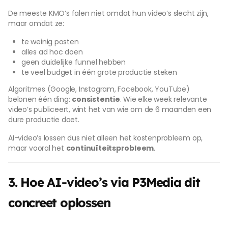
De meeste KMO’s falen niet omdat hun video’s slecht zijn,
maar omdat ze:
te weinig posten
alles ad hoc doen
geen duidelijke funnel hebben
te veel budget in één grote productie steken
Algoritmes (Google, Instagram, Facebook, YouTube)
belonen één ding:
consistentie
. Wie elke week relevante
video’s publiceert, wint het van wie om de 6 maanden een
dure productie doet.
AI-video’s lossen dus niet alleen het kostenprobleem op,
maar vooral het
continuïteitsprobleem
.
3. Hoe AI-video’s via P3Media dit
concreet oplossen