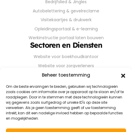
Bedrijfslied & Jingles
Autobelettering & gevelreclame
Visitekaartjes & drukwerk
Opleidingsportaal & e-learning
Werkinstructie portaal laten bouwen
Sectoren en Diensten
Website voor boekhoudkantoor
Website voor zorgverleners
Website voor installateurs
Beheer toestemming
Website voor bouwbedrijven
Om de beste ervaringen te bieden, gebruiken wij technologieën
zoals cookies om informatie over je apparaat op te slaan en/of te
Website voor industriële KMO’s
raadplegen. Door in te stemmen met deze technologieën kunnen
Webdesign voor logistieke bedrijven
wij gegevens zoals surfgedrag of unieke ID's op deze site
verwerken. Als je geen toestemming geeft of uw toestemming
Webdesign voor transportbedrijven
intrekt, kan dit een nadelige invloed hebben op bepaalde functies
en mogelijkheden.
Webdesign voor coaches & consultants
Online menukaart als website