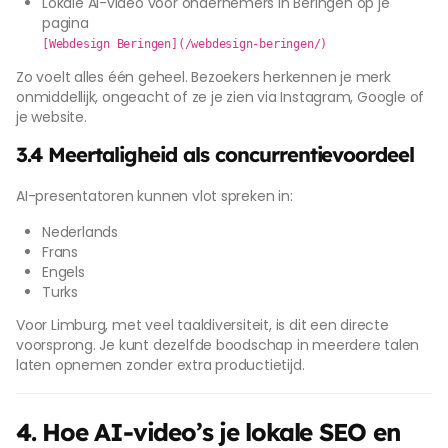
Lokale AI-video voor ondernemers in Beringen op je
pagina
[Webdesign Beringen](/webdesign-beringen/)
Zo voelt alles één geheel. Bezoekers herkennen je merk
onmiddellijk, ongeacht of ze je zien via Instagram, Google of
je website.
3.4 Meertaligheid als concurrentievoordeel
AI-presentatoren kunnen vlot spreken in:
Nederlands
Frans
Engels
Turks
Voor Limburg, met veel taaldiversiteit, is dit een directe
voorsprong. Je kunt dezelfde boodschap in meerdere talen
laten opnemen zonder extra productietijd.
4. Hoe AI-video’s je lokale SEO en