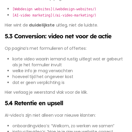
[Webdesign websites](/webdesign-websites/)
[AI-video marketing](/ai-video-marketing/)
Hier wint de
duidelijkste
uitleg, niet de luidste.
5.3 Conversion: video net voor de actie
Op pagina’s met formulieren of offertes:
korte video waarin iemand rustig uitlegt wat er gebeurt
als je het formulier invult
welke info je mag verwachten
hoeveel tijd het ongeveer kost
dat er geen verplichting is
Hier verlaag je weerstand vlak voor de klik.
5.4 Retentie en upsell
AI-video’s zijn niet alleen voor nieuwe klanten:
onboardingvideo’s: “Welkom, zo werken we samen”
instructievideo’s: “Hoe je je nieuwe website correct