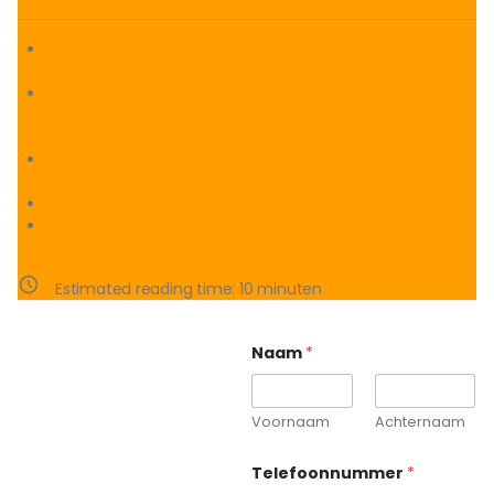
Belgische kmo’s sterk in digitalisering, maar de kleinste
blijven achterop
AI-Video’s voor Limburgse Dienstverleners: De Snelste
Manier om Nieuwe Klanten te Bereiken (Zonder
Cameracrew)
AI-Video’s voor Lokale Bedrijven in Limburg: Snelle,
Betaalbare en Professionele Reclamecontent
SEO Concurrentieanalyse in Limburg
AI-Video’s voor Bedrijven in Limburg | Reclamevideo’s &
Social Ads
Estimated reading time:
10
minuten
Naam
*
Voornaam
Achternaam
Telefoonnummer
*