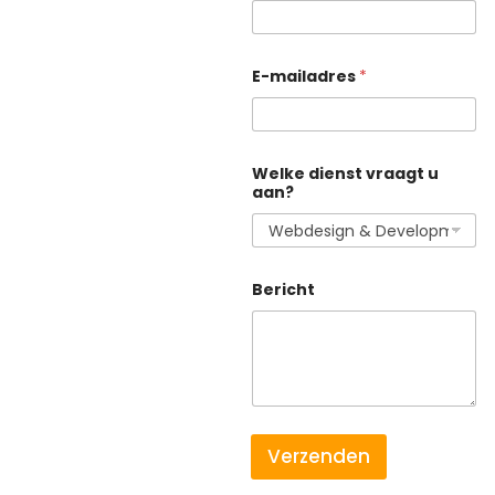
d
E-mailadres
*
i
e
n
s
t
u
Welke dienst vraagt u
a
aan?
a
n
?
Bericht
Verzenden