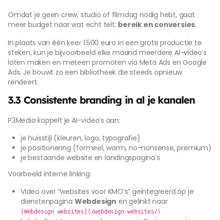
Omdat je geen crew, studio of filmdag nodig hebt, gaat
meer budget naar wat echt telt:
bereik en conversies
.
In plaats van één keer 1.500 euro in een grote productie te
steken, kun je bijvoorbeeld elke maand meerdere AI-video’s
laten maken en meteen promoten via Meta Ads en Google
Ads. Je bouwt zo een bibliotheek die steeds opnieuw
rendeert.
3.3 Consistente branding in al je kanalen
P3Media koppelt je AI-video’s aan:
je huisstijl (kleuren, logo, typografie)
je positionering (formeel, warm, no-nonsense, premium)
je bestaande website en landingspagina’s
Voorbeeld interne linking:
Video over “websites voor KMO’s” geïntegreerd op je
dienstenpagina
Webdesign
en gelinkt naar
[Webdesign websites](/webdesign-websites/)