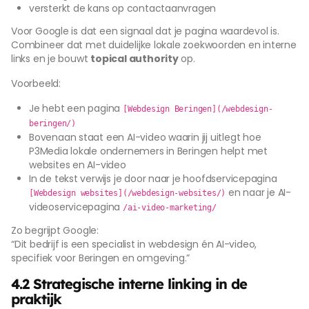
versterkt de kans op contactaanvragen
Voor Google is dat een signaal dat je pagina waardevol is.
Combineer dat met duidelijke lokale zoekwoorden en interne
links en je bouwt
topical authority
op.
Voorbeeld:
Je hebt een pagina
[Webdesign Beringen](/webdesign-
beringen/)
Bovenaan staat een AI-video waarin jij uitlegt hoe
P3Media lokale ondernemers in Beringen helpt met
websites en AI-video
In de tekst verwijs je door naar je hoofdservicepagina
en naar je AI-
[Webdesign websites](/webdesign-websites/)
videoservicepagina
/ai-video-marketing/
Zo begrijpt Google:
“Dit bedrijf is een specialist in webdesign én AI-video,
specifiek voor Beringen en omgeving.”
4.2 Strategische interne linking in de
praktijk