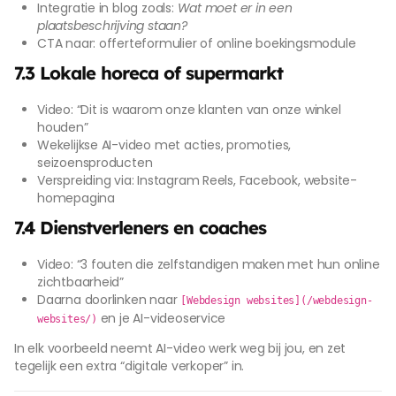
Integratie in blog zoals:
Wat moet er in een
plaatsbeschrijving staan?
CTA naar: offerteformulier of online boekingsmodule
7.3 Lokale horeca of supermarkt
Video: “Dit is waarom onze klanten van onze winkel
houden”
Wekelijkse AI-video met acties, promoties,
seizoensproducten
Verspreiding via: Instagram Reels, Facebook, website-
homepagina
7.4 Dienstverleners en coaches
Video: “3 fouten die zelfstandigen maken met hun online
zichtbaarheid”
Daarna doorlinken naar
[Webdesign websites](/webdesign-
en je AI-videoservice
websites/)
In elk voorbeeld neemt AI-video werk weg bij jou, en zet
tegelijk een extra “digitale verkoper” in.