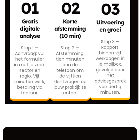
01
02
03
Gratis
Korte
Uitvoering
digitale
afstemming
en groei
analyse
(10 min)
Stap 3 —
Rapport:
Stap 1 —
Stap 2 —
binnen vijf
Aanvraag: vul
Afstemming:
werkdagen in
het formulier
tien minuten
je mailbox,
in met je zaak,
aan de
gevolgd door
sector en
telefoon om
het
regio. Vijf
de vijftien
adviesgesprek
minuten werk,
klantvragen op
van dertig
betaling via
jouw praktijk te
minuten.
factuur.
enten.