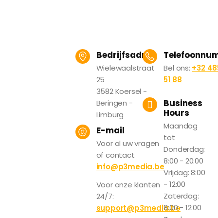
Bedrijfsadres
Telefoonnu
Wielewaalstraat
Bel ons:
+32 48
25
51 88
3582 Koersel -
Business
Beringen -
Hours
Limburg
Maandag
E-mail
tot
Voor al uw vragen
Donderdag:
of contact
8:00 - 20:00
info@p3media.be
Vrijdag: 8:00
- 12:00
Voor onze klanten
Zaterdag:
24/7:
8:00 - 12:00
support@p3media.be