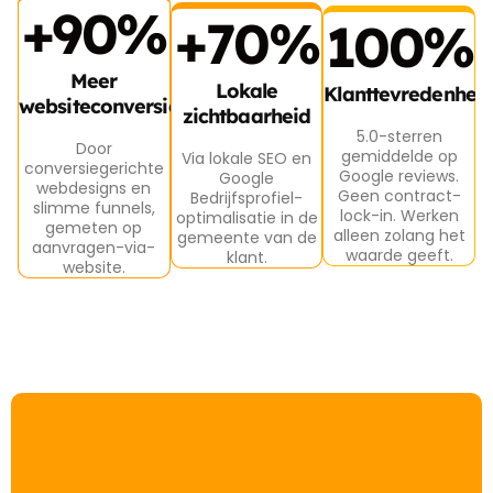
+90%
+70%
100%
Meer
Lokale
Klanttevredenhei
websiteconversie
zichtbaarheid
5.0-sterren
Door
gemiddelde op
Via lokale SEO en
conversiegerichte
Google reviews.
Google
webdesigns en
Geen contract-
Bedrijfsprofiel-
slimme funnels,
lock-in. Werken
optimalisatie in de
gemeten op
alleen zolang het
gemeente van de
aanvragen-via-
waarde geeft.
klant.
website.