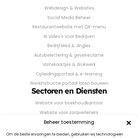
Webdesign & Websites
Social Media Beheer
Restaurantwebsite met QR-menu
AI Video's voor Bedrijven
Bedrijfslied & Jingles
Autobelettering & gevelreclame
Visitekaartjes & drukwerk
Opleidingsportaal & e-learning
Werkinstructie portaal laten bouwen
Sectoren en Diensten
Website voor boekhoudkantoor
Website voor zorgverleners
Website voor installateurs
Beheer toestemming
Website voor bouwbedrijven
Om de beste ervaringen te bieden, gebruiken wij technologieën